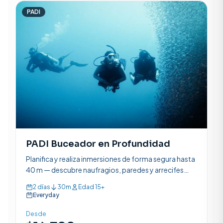
PADI
PADI Buceador en Profundidad
Planifica y realiza inmersiones de forma segura hasta
40 m — descubre naufragios, paredes y arrecifes
más profundos en solo 2 días. El curso de
2 días
30m
Edad 15+
especialidad PADI más popular.
Everyday
Desde