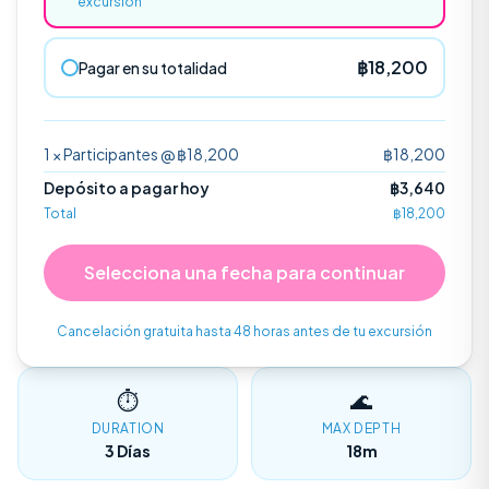
excursión
฿
18,200
Pagar en su totalidad
Excursión Sail Rock
Open Water
1
×
Participantes
@ ฿
18,200
฿
18,200
GOLFO DE TAILANDIA
CERTIFICACIÓN
Depósito a pagar hoy
฿
3,640
Total
฿
18,200
Descubre el Buceo
Perfecto para principiantes sin experiencia.
Selecciona una fecha para continuar
Cancelación gratuita hasta 48 horas antes de tu excursión
Tienda
⏱
🌊
DURATION
MAX DEPTH
Contáctanos
3 Días
18m