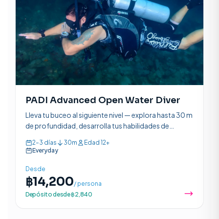
PADI Advanced Open Water Diver
Lleva tu buceo al siguiente nivel — explora hasta 30 m
de profundidad, desarrolla tus habilidades de
navegación y completa 5 inmersiones de aventura en
2–3 días
30m
Edad 12+
2 a 3 días.
Everyday
Desde
฿14,200
/ persona
Depósito desde ฿2,840