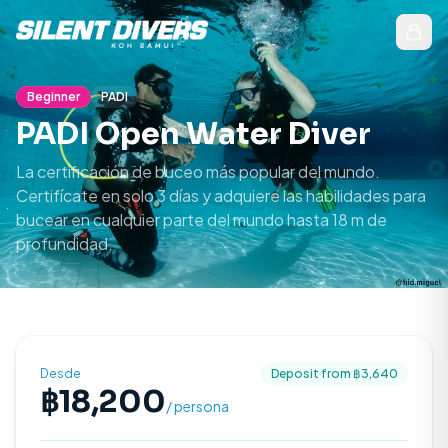
Beginner
PADI
PADI Open Water Diver
La certificación de buceo más popular del mundo.
Certifícate en solo 3 días y adquiere las habilidades para
bucear en cualquier parte del mundo hasta 18 m de
profundidad.
Desde
Deposit from ฿
3,640
฿
18,200
/ persona