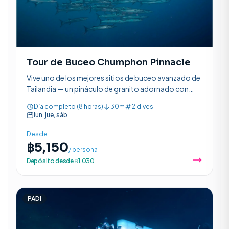
Tour de Buceo Chumphon Pinnacle
Vive uno de los mejores sitios de buceo avanzado de
Tailandia — un pináculo de granito adornado con
anémonas rosas, bancos de peces y la oportunidad
Día completo (8 horas)
30m
2 dives
de ver tiburones ballena.
lun, jue, sáb
Desde
฿5,150
/ persona
Depósito desde ฿1,030
PADI