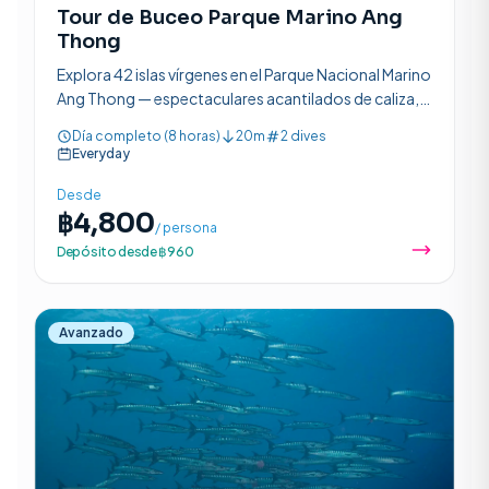
Tour de Buceo Parque Marino Ang
Thong
Explora 42 islas vírgenes en el Parque Nacional Marino
Ang Thong — espectaculares acantilados de caliza,
vibrantes arrecifes y rica vida marina en un paraíso
Día completo (8 horas)
20m
2 dives
protegido.
Everyday
Desde
฿4,800
/ persona
Depósito desde ฿960
Avanzado