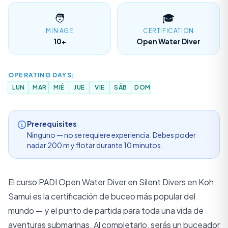
WhatsApp
🧑
🎓
MIN AGE
CERTIFICATION
10+
Open Water Diver
IDIOMA
EN
TH
ZH
English
ภาษาไทย
中文
OPERATING DAYS:
LUN
MAR
MIÉ
JUE
VIE
SÁB
DOM
DE
FR
ES
Deutsch
Français
Español
Prerequisites
Ninguno — no se requiere experiencia. Debes poder
nadar 200 m y flotar durante 10 minutos.
El curso PADI Open Water Diver en Silent Divers en Koh
Samui es la certificación de buceo más popular del
mundo — y el punto de partida para toda una vida de
aventuras submarinas. Al completarlo, serás un buceador