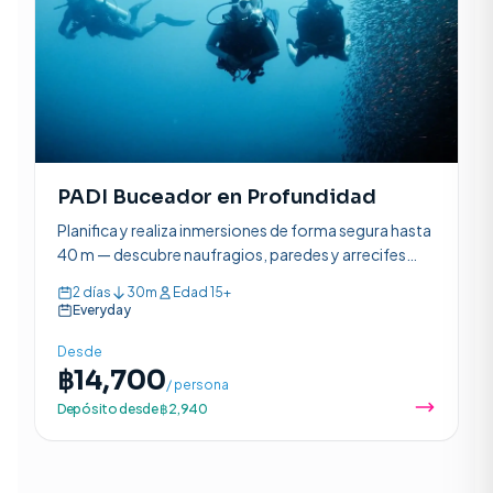
PADI Buceador en Profundidad
Planifica y realiza inmersiones de forma segura hasta
40 m — descubre naufragios, paredes y arrecifes
más profundos en solo 2 días. El curso de
2 días
30m
Edad 15+
especialidad PADI más popular.
Everyday
Desde
฿14,700
/ persona
Depósito desde ฿2,940