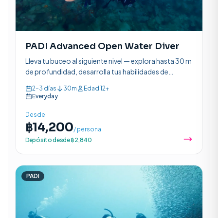
PADI Advanced Open Water Diver
Lleva tu buceo al siguiente nivel — explora hasta 30 m
de profundidad, desarrolla tus habilidades de
navegación y completa 5 inmersiones de aventura en
2–3 días
30m
Edad 12+
2 a 3 días.
Everyday
Desde
฿14,200
/ persona
Depósito desde ฿2,840
PADI