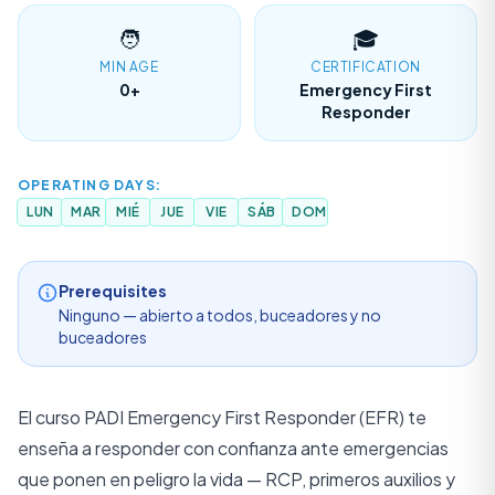
WhatsApp
🧑
🎓
MIN AGE
CERTIFICATION
0+
Emergency First
IDIOMA
Responder
EN
TH
ZH
English
ภาษาไทย
中文
OPERATING DAYS:
LUN
MAR
MIÉ
JUE
VIE
SÁB
DOM
DE
FR
ES
Deutsch
Français
Español
Prerequisites
Ninguno — abierto a todos, buceadores y no
buceadores
El curso PADI Emergency First Responder (EFR) te
enseña a responder con confianza ante emergencias
que ponen en peligro la vida — RCP, primeros auxilios y