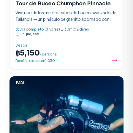
Tour de Buceo Chumphon Pinnacle
Vive uno de los mejores sitios de buceo avanzado de
Tailandia — un pináculo de granito adornado con
anémonas rosas, bancos de peces y la oportunidad
Día completo (8 horas)
30m
2 dives
de ver tiburones ballena.
lun, jue, sáb
Desde
฿5,150
/ persona
Depósito desde ฿1,030
PADI