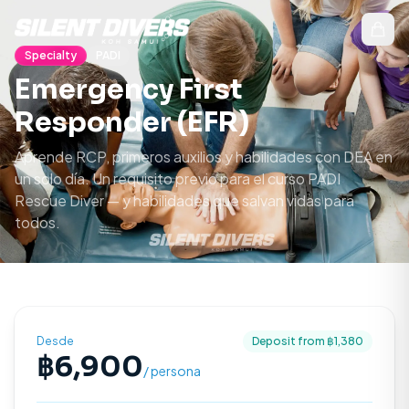
Specialty
PADI
Emergency First
Responder (EFR)
Aprende RCP, primeros auxilios y habilidades con DEA en
un solo día. Un requisito previo para el curso PADI
Rescue Diver — y habilidades que salvan vidas para
todos.
Desde
Deposit from ฿
1,380
฿
6,900
/ persona