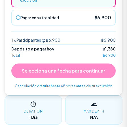
excursión
฿
6,900
Pagar en su totalidad
Excursión Sail Rock
Open Water
1
×
Participantes
@ ฿
6,900
฿
6,900
GOLFO DE TAILANDIA
CERTIFICACIÓN
Depósito a pagar hoy
฿
1,380
Total
฿
6,900
Descubre el Buceo
Perfecto para principiantes sin experiencia.
Selecciona una fecha para continuar
Cancelación gratuita hasta 48 horas antes de tu excursión
Tienda
⏱
🌊
DURATION
MAX DEPTH
Contáctanos
1 Día
N/A