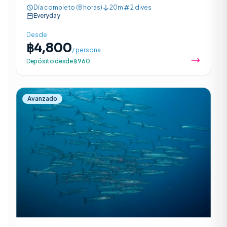
vibrantes arrecifes y rica vida marina en un paraíso
Día completo (8 horas)
20m
2 dives
protegido.
Everyday
Desde
฿4,800
/ persona
Depósito desde ฿960
Avanzado