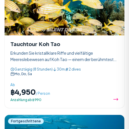
WhatsApp
SPRACHE
EN
TH
ZH
English
ภาษาไทย
中文
Tauchtour Koh Tao
Erkunden Sie kristallklare Riffe und vielfältige
DE
FR
ES
Meereslebewesen auf Koh Tao — einem der berühmtesten
Deutsch
Français
Español
Tauchziele Thailands, nur 90 Minuten von Koh Samui
Ganztägig (8 Stunden)
30m
2 dives
entfernt.
Mo, Do, Sa
Ab
฿4,950
/ Person
Anzahlung ab ฿990
Fortgeschrittene