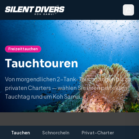
Freizeittauchen
Tauchtouren
Von morgendlichen 2-Tank-Tauchgängen bis zu
privaten Charters — wählen Sie Ihren perfekten
Tauchtag rund um Koh Samui.
Tauchen
Schnorcheln
Privat-Charter