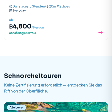
lebhafte Korallenriffe und eine reiche Meeresfauna.
Ganztägig (8 Stunden)
20m
2 dives
Everyday
Ab
฿4,800
/ Person
Anzahlung ab ฿960
Schnorcheltouren
Keine Zertifizierung erforderlich — entdecken Sie das
Riff von der Oberfläche.
Alle Level