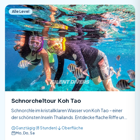
Alle Level
Schnorcheltour Koh Tao
Schnorchle im kristallklaren Wasser von Koh Tao – einer
der schönsten Inseln Thailands. Entdecke flache Riffe und
tropische Fische.
Ganztägig (8 Stunden)
Oberfläche
Mo, Do, Sa