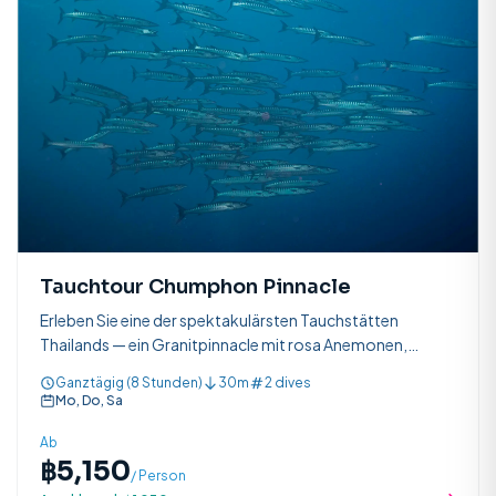
Tauchtour Chumphon Pinnacle
Erleben Sie eine der spektakulärsten Tauchstätten
Thailands — ein Granitpinnacle mit rosa Anemonen,
Fischschwärmen und der Möglichkeit, Walhaie zu sehen.
Ganztägig (8 Stunden)
30m
2 dives
Mo, Do, Sa
Ab
฿5,150
/ Person