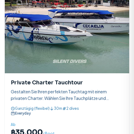
Private Charter Tauchtour
Gestalten Sie Ihren perfekten Tauchtag mit einem
privaten Charter. Wählen Sie Ihre Tauchplätze und
genießen Sie exklusiven Zugang zum Golf von Thailand mit
Ganztägig (flexibel)
30m
2 dives
einer engagierten Crew.
Everyday
Ab
฿35,000
/ Boot