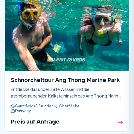
Schnorcheltour Ang Thong Marine Park
Entdecke das unberührte Wasser und die
atemberaubenden Kalksteininseln des Ang Thong Marine
Parks – kein Tauchschein erforderlich. Schnorchel in
Ganztägig (8 Stunden)
Oberfläche
kristallklaren Lagunen.
Everyday
Preis auf Anfrage