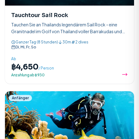
Tauchtour Sail Rock
Tauchen Sie an Thailands legendärem Sail Rock - eine
Granitnadel im Golf von Thailand voller Barrakudas und
Walhaie.
Sail Rock Tour
Open Water
Ganzer Tag (8 Stunden)
30m
2 dives
Di, Mi, Fr, So
GOLF VON THAILAND
ZERTIFIZIERUNG
Ab
฿4,650
Schnuppertauchen
/ Person
Anzahlung ab ฿930
Perfekt für Anfänger ohne Erfahrung.
Anfänger
Shop
Kontakt